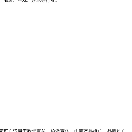
车、4s店、游戏、娱乐等行业。
元素可广泛用于政党宣传、旅游宣传、电商产品推广、品牌推广