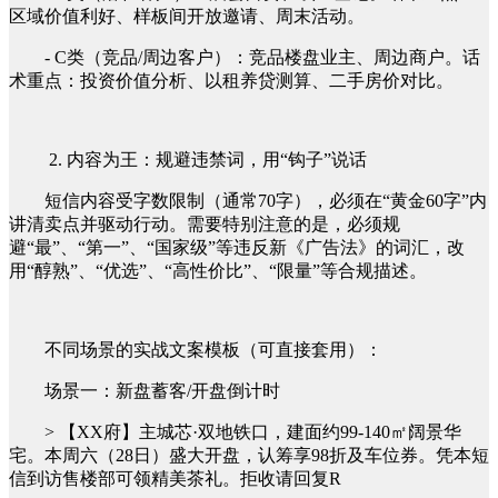
区域价值利好、样板间开放邀请、周末活动。
- C类（竞品/周边客户）：竞品楼盘业主、周边商户。话
术重点：投资价值分析、以租养贷测算、二手房价对比。
2. 内容为王：规避违禁词，用“钩子”说话
短信内容受字数限制（通常70字），必须在“黄金60字”内
讲清卖点并驱动行动。需要特别注意的是，必须规
避“最”、“第一”、“国家级”等违反新《广告法》的词汇，改
用“醇熟”、“优选”、“高性价比”、“限量”等合规描述。
不同场景的实战文案模板（可直接套用）：
场景一：新盘蓄客/开盘倒计时
> 【XX府】主城芯·双地铁口，建面约99-140㎡阔景华
宅。本周六（28日）盛大开盘，认筹享98折及车位券。凭本短
信到访售楼部可领精美茶礼。拒收请回复R