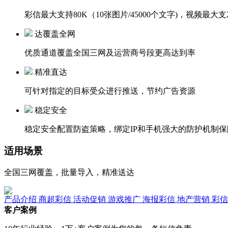
彩信最大支持80K（10张图片/45000个文字)，视频
达覆盖全网
优质通道覆盖全国三网及运营商号段更高达到率
精准直达
可针对指定的目标受众进行推送，节约广告资源
稳定安全
稳定安全配置防盗策略，绑定IP和手机强大的防护机制
适用场景
全国三网覆盖，批量导入，精准送达
产品介绍
商超彩信
活动促销
游戏推广
海报彩信
地产营销
彩
客户案例